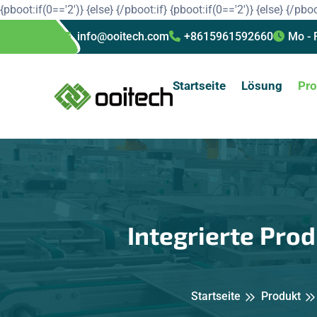
{pboot:if(0=='2')}
{else}
{/pboot:if}
{pboot:if(0=='2')}
{else}
{/pboo
info@ooitech.com
+8615961592660
Mo - 
Startseite
Lösung
Pro
Integrierte Pro
Startseite
Produkt