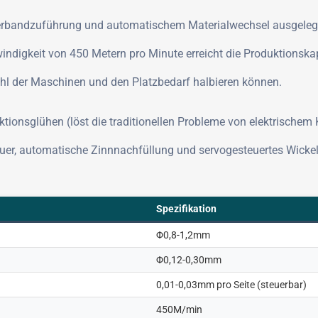
örderbandzuführung und automatischem Materialwechsel ausgelegt
ndigkeit von 450 Metern pro Minute erreicht die Produktionska
ahl der Maschinen und den Platzbedarf halbieren können.
ionsglühen (löst die traditionellen Probleme von elektrischem 
er, automatische Zinnnachfüllung und servogesteuertes Wickeln
Spezifikation
Φ0,8-1,2mm
Φ0,12-0,30mm
0,01-0,03mm pro Seite (steuerbar)
450M/min