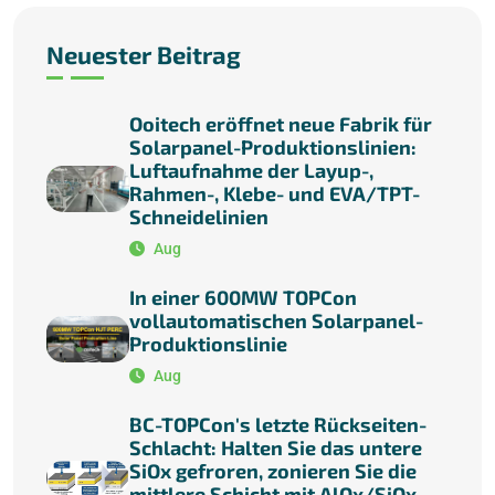
Neuester Beitrag
Ooitech eröffnet neue Fabrik für
Solarpanel-Produktionslinien:
Luftaufnahme der Layup-,
Rahmen-, Klebe- und EVA/TPT-
Schneidelinien
Aug
In einer 600MW TOPCon
vollautomatischen Solarpanel-
Produktionslinie
Aug
BC-TOPCon's letzte Rückseiten-
Schlacht: Halten Sie das untere
SiOx gefroren, zonieren Sie die
mittlere Schicht mit AlOx/SiOx