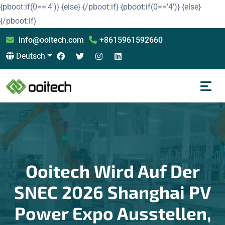
{pboot:if(0=='4')}
{else}
{/pboot:if}
{pboot:if(0=='4')}
{else}
{/pboot:if}
info@ooitech.com
+8615961592660
Deutsch
Ooitech Wird Auf Der
SNEC 2026 Shanghai PV
Power Expo Ausstellen,