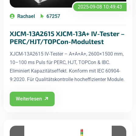
2025-09-08 10:49:43
Rachael
67257
XJCM-13A2615 XJCM-13A+ IV-Tester –
PERC/HJT/TOPCon-Modultest
XJCM-13A2615 IV-Tester – A+A+A+, 2600×1500 mm,
10–100 ms Puls für PERC, HJT, TOPCon & IBC.
Eliminiert Kapazitätseffekt. Konform mit IEC 60904-
9:2020. Für Qualitätskontrolle hocheffizienter Module.
Weiterlesen