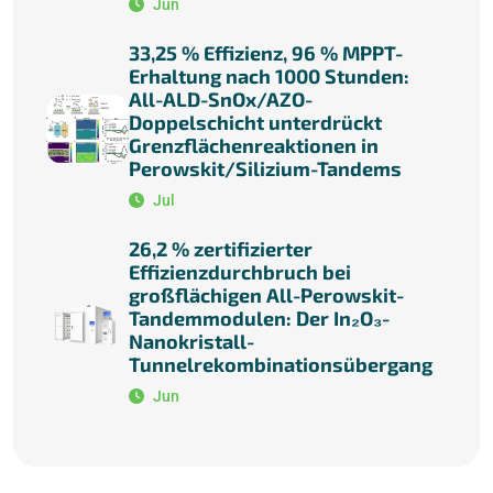
Jun
33,25 % Effizienz, 96 % MPPT-
Erhaltung nach 1000 Stunden:
All-ALD-SnOx/AZO-
Doppelschicht unterdrückt
Grenzflächenreaktionen in
Perowskit/Silizium-Tandems
Jul
26,2 % zertifizierter
Effizienzdurchbruch bei
großflächigen All-Perowskit-
Tandemmodulen: Der In₂O₃-
Nanokristall-
Tunnelrekombinationsübergang
Jun