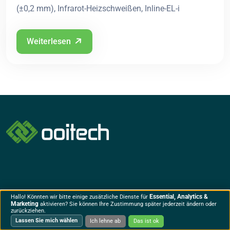
(±0,2 mm), Infrarot-Heizschweißen, Inline-EL-i
Weiterlesen
Unternehmen
Dienstleistungen
Essential, Analytics &
Hallo! Könnten wir bitte einige zusätzliche Dienste für
Marketing
aktivieren? Sie können Ihre Zustimmung später jederzeit ändern oder
zurückziehen.
Lassen Sie mich wählen
Ich lehne ab
Das ist ok
Lösung
5MW halbautomatische