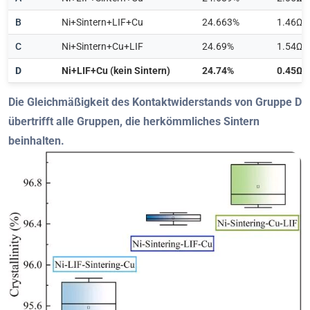
B
Ni+Sintern+LIF+Cu
24.663%
1.46Ω
C
Ni+Sintern+Cu+LIF
24.69%
1.54Ω
D
Ni+LIF+Cu (kein Sintern)
24.74%
0.45Ω
Die Gleichmäßigkeit des Kontaktwiderstands von Gruppe D
übertrifft alle Gruppen, die herkömmliches Sintern
beinhalten.