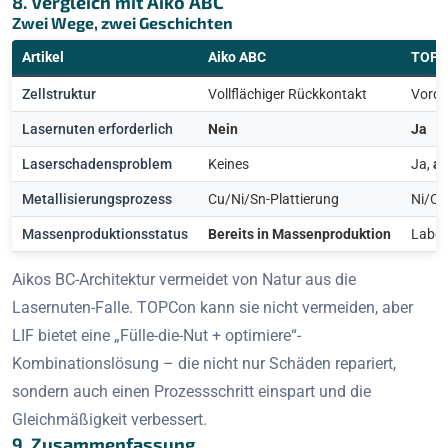
8. Vergleich mit Aiko ABC
Zwei Wege, zwei Geschichten
Artikel
Aiko ABC
TOPCo
Zellstruktur
Vollflächiger Rückkontakt
Vorde
Lasernuten erforderlich
Nein
Ja
Laserschadensproblem
Keines
Ja,
ab
Metallisierungsprozess
Cu/Ni/Sn-Plattierung
Ni/Cu
Massenproduktionsstatus
Bereits in Massenproduktion
Labor 
Aikos BC-Architektur vermeidet von Natur aus die
Lasernuten-Falle. TOPCon kann sie nicht vermeiden, aber
LIF bietet eine „Fülle-die-Nut + optimiere“-
Kombinationslösung – die nicht nur Schäden repariert,
sondern auch einen Prozessschritt einspart und die
Gleichmäßigkeit verbessert.
9. Zusammenfassung