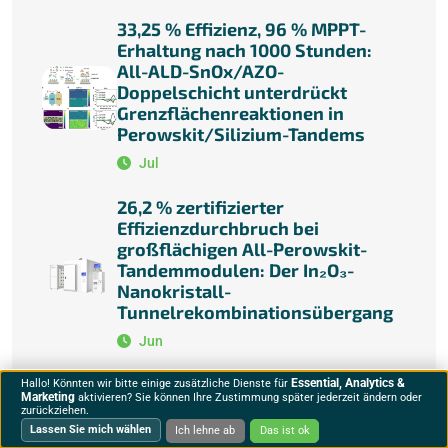
33,25 % Effizienz, 96 % MPPT-
Erhaltung nach 1000 Stunden:
All-ALD-SnOx/AZO-
Doppelschicht unterdrückt
Grenzflächenreaktionen in
Perowskit/Silizium-Tandems
Jul
26,2 % zertifizierter
Effizienzdurchbruch bei
großflächigen All-Perowskit-
Tandemmodulen: Der In₂O₃-
Nanokristall-
Tunnelrekombinationsübergang
Jun
Essential, Analytics &
Hallo! Könnten wir bitte einige zusätzliche Dienste für
Marketing
aktivieren? Sie können Ihre Zustimmung später jederzeit ändern oder
zurückziehen.
Lassen Sie mich wählen
Ich lehne ab
Das ist ok