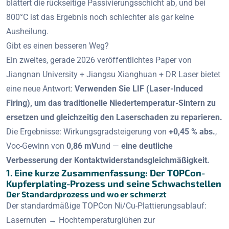
blättert die rückseitige Passivierungsschicht ab, und bei
800°C ist das Ergebnis noch schlechter als gar keine
Ausheilung.
Gibt es einen besseren Weg?
Ein zweites, gerade 2026 veröffentlichtes Paper von
Jiangnan University + Jiangsu Xianghuan + DR Laser bietet
eine neue Antwort:
Verwenden Sie LIF (Laser-Induced
Firing), um das traditionelle Niedertemperatur-Sintern zu
ersetzen und gleichzeitig den Laserschaden zu reparieren.
Die Ergebnisse: Wirkungsgradsteigerung von
+0,45 % abs.
,
Voc-Gewinn von
0,86 mV
und —
eine deutliche
Verbesserung der Kontaktwiderstandsgleichmäßigkeit.
1. Eine kurze Zusammenfassung: Der TOPCon-
Kupferplating-Prozess und seine Schwachstellen
Der Standardprozess und wo er schmerzt
Der standardmäßige TOPCon Ni/Cu-Plattierungsablauf:
Lasernuten → Hochtemperaturglühen zur