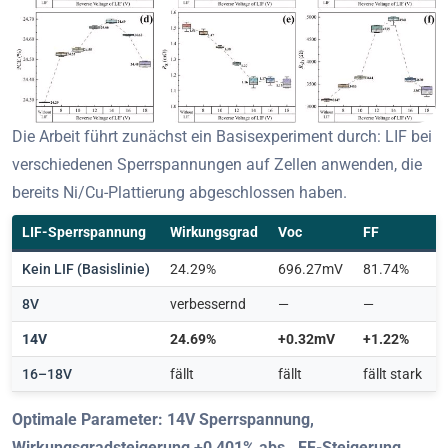
Die Arbeit führt zunächst ein Basisexperiment durch: LIF bei
verschiedenen Sperrspannungen auf Zellen anwenden, die
bereits Ni/Cu-Plattierung abgeschlossen haben.
LIF-Sperrspannung
Wirkungsgrad
Voc
FF
Kein LIF (Basislinie)
24.29%
696.27mV
81.74%
8V
verbessernd
—
—
14V
24.69%
+0.32mV
+1.22%
16–18V
fällt
fällt
fällt stark
Optimale Parameter: 14V Sperrspannung,
Wirkungsgradsteigerung +0,401% abs., FF-Steigerung