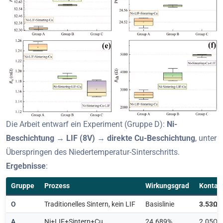
Die Arbeit entwarf ein Experiment (Gruppe D):
Ni-
Beschichtung → LIF (8V) → direkte Cu-Beschichtung
, unter
Überspringen des Niedertemperatur-Sinterschritts.
Ergebnisse
:
Gruppe
Prozess
Wirkungsgrad
Kontak
O
Traditionelles Sintern, kein LIF
Basislinie
3.53Ω
A
Ni+LIF+Sintern+Cu
24.689%
2.05Ω