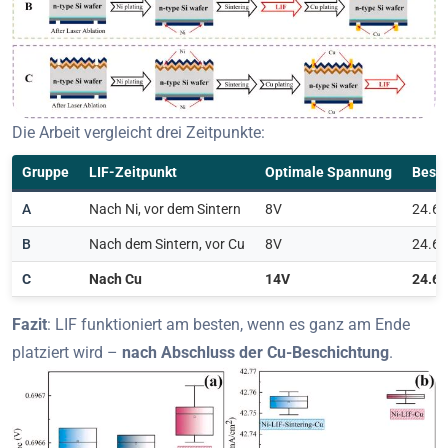
Die Arbeit vergleicht drei Zeitpunkte:
Gruppe
LIF-Zeitpunkt
Optimale Spannung
Beste
A
Nach Ni, vor dem Sintern
8V
24.6
B
Nach dem Sintern, vor Cu
8V
24.6
C
Nach Cu
14V
24.6
Fazit
: LIF funktioniert am besten, wenn es ganz am Ende
platziert wird –
nach Abschluss der Cu-Beschichtung
.